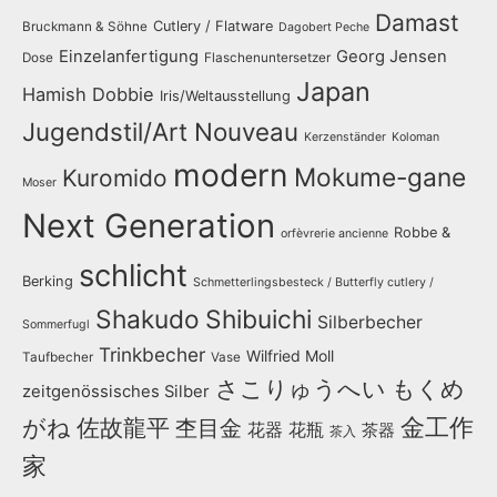
Damast
Cutlery / Flatware
Bruckmann & Söhne
Dagobert Peche
Einzelanfertigung
Georg Jensen
Dose
Flaschenuntersetzer
Japan
Hamish Dobbie
Iris/Weltausstellung
Jugendstil/Art Nouveau
Kerzenständer
Koloman
modern
Mokume-gane
Kuromido
Moser
Next Generation
Robbe &
orfèvrerie ancienne
schlicht
Berking
Schmetterlingsbesteck / Butterfly cutlery /
Shakudo
Shibuichi
Silberbecher
Sommerfugl
Trinkbecher
Wilfried Moll
Taufbecher
Vase
さこりゅうへい
もくめ
zeitgenössisches Silber
金工作
がね
佐故龍平
杢目金
花器
花瓶
茶器
茶入
家