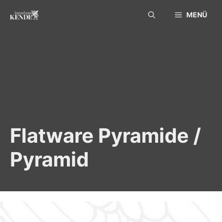
Skip
MENÜ
to
content
Flatware Pyramide /
Pyramid