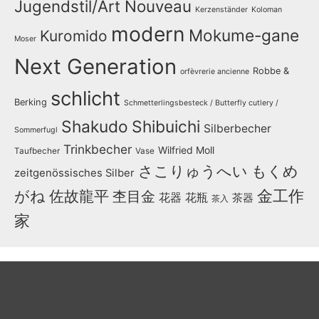
Jugendstil/Art Nouveau
Kerzenständer
Koloman
modern
Mokume-gane
Kuromido
Moser
Next Generation
Robbe &
orfèvrerie ancienne
schlicht
Berking
Schmetterlingsbesteck / Butterfly cutlery /
Shakudo
Shibuichi
Silberbecher
Sommerfugl
Trinkbecher
Wilfried Moll
Taufbecher
Vase
さこりゅうへい
もくめ
zeitgenössisches Silber
金工作
がね
佐故龍平
杢目金
花器
花瓶
茶器
茶入
家