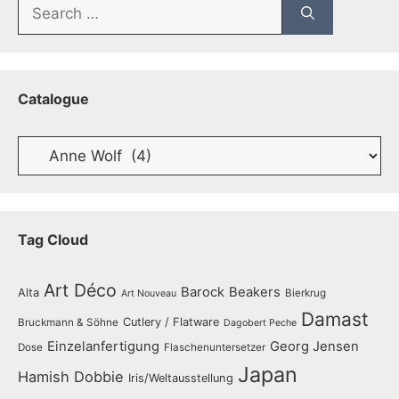
Search
for:
Catalogue
Catalogue
Tag Cloud
Art Déco
Barock
Beakers
Alta
Bierkrug
Art Nouveau
Damast
Cutlery / Flatware
Bruckmann & Söhne
Dagobert Peche
Einzelanfertigung
Georg Jensen
Dose
Flaschenuntersetzer
Japan
Hamish Dobbie
Iris/Weltausstellung