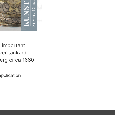
y important
lver tankard,
rg circa 1660
application