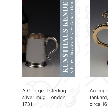
A George II sterling
An impor
silver mug, London
tankard
1731
circa 1