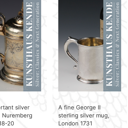
tant silver
A fine George II
, Nuremberg
sterling silver mug,
618-20
London 1731