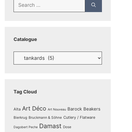
Search
for:
Catalogue
Catalogue
Tag Cloud
Art Déco
Barock
Beakers
Alta
Art Nouveau
Cutlery / Flatware
Bierkrug
Bruckmann & Söhne
Damast
Dose
Dagobert Peche