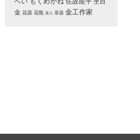
へい
もくめがね
佐故龍平
杢目
金工作家
金
花器
花瓶
茶器
茶入