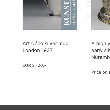
Art Déco silver mug,
A highl
London 1937
early si
Nurembe
EUR 2.100,-
Price on 