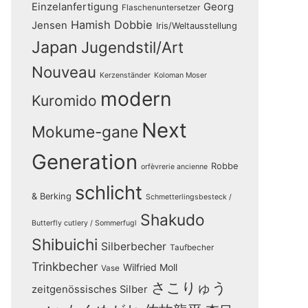
Einzelanfertigung
Georg
Flaschenuntersetzer
Hamish Dobbie
Jensen
Iris/Weltausstellung
Japan
Jugendstil/Art
Nouveau
Kerzenständer
Koloman Moser
modern
Kuromido
Next
Mokume-gane
Generation
Robbe
orfèvrerie ancienne
schlicht
& Berking
Schmetterlingsbesteck /
Shakudo
Butterfly cutlery / Sommerfugl
Shibuichi
Silberbecher
Taufbecher
Trinkbecher
Wilfried Moll
Vase
さこりゅう
zeitgenössisches Silber