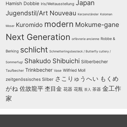
Japan
Hamish Dobbie
Iris/Weltausstellung
Jugendstil/Art Nouveau
Kerzenständer
Koloman
modern
Mokume-gane
Kuromido
Moser
Next Generation
Robbe &
orfèvrerie ancienne
schlicht
Berking
Schmetterlingsbesteck / Butterfly cutlery /
Shakudo
Shibuichi
Silberbecher
Sommerfugl
Trinkbecher
Wilfried Moll
Taufbecher
Vase
さこりゅうへい
もくめ
zeitgenössisches Silber
金工作
がね
佐故龍平
杢目金
花器
花瓶
茶器
茶入
家