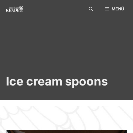
Skip
MENÜ
to
content
Ice cream spoons