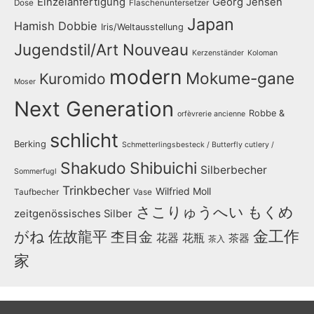
Einzelanfertigung
Georg Jensen
Dose
Flaschenuntersetzer
Japan
Hamish Dobbie
Iris/Weltausstellung
Jugendstil/Art Nouveau
Kerzenständer
Koloman
modern
Mokume-gane
Kuromido
Moser
Next Generation
Robbe &
orfèvrerie ancienne
schlicht
Berking
Schmetterlingsbesteck / Butterfly cutlery /
Shakudo
Shibuichi
Silberbecher
Sommerfugl
Trinkbecher
Wilfried Moll
Taufbecher
Vase
さこりゅうへい
もくめ
zeitgenössisches Silber
金工作
がね
佐故龍平
杢目金
花器
花瓶
茶器
茶入
家