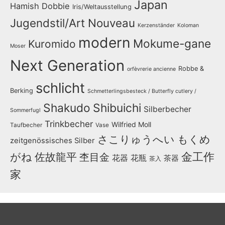
Japan
Hamish Dobbie
Iris/Weltausstellung
Jugendstil/Art Nouveau
Kerzenständer
Koloman
modern
Mokume-gane
Kuromido
Moser
Next Generation
Robbe &
orfèvrerie ancienne
schlicht
Berking
Schmetterlingsbesteck / Butterfly cutlery /
Shakudo
Shibuichi
Silberbecher
Sommerfugl
Trinkbecher
Wilfried Moll
Taufbecher
Vase
さこりゅうへい
もくめ
zeitgenössisches Silber
金工作
がね
佐故龍平
杢目金
花器
花瓶
茶器
茶入
家