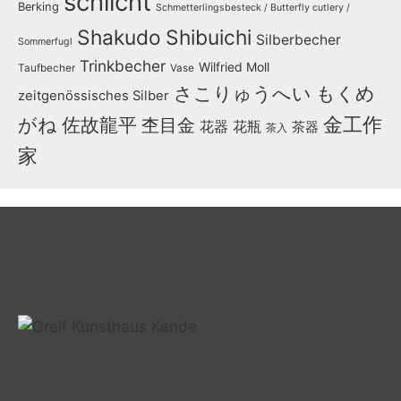
schlicht
Berking
Schmetterlingsbesteck / Butterfly cutlery /
Shakudo
Shibuichi
Silberbecher
Sommerfugl
Trinkbecher
Wilfried Moll
Taufbecher
Vase
さこりゅうへい
もくめ
zeitgenössisches Silber
金工作
がね
佐故龍平
杢目金
花器
花瓶
茶器
茶入
家