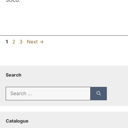
SOLD.
Page
Page
Page
1
2
3
Next
→
Search
Search
for:
Catalogue