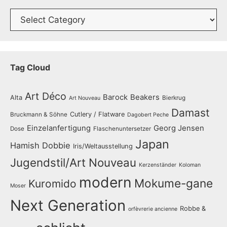
Catalogue
Tag Cloud
Art Déco
Barock
Beakers
Alta
Bierkrug
Art Nouveau
Damast
Cutlery / Flatware
Bruckmann & Söhne
Dagobert Peche
Einzelanfertigung
Georg Jensen
Dose
Flaschenuntersetzer
Japan
Hamish Dobbie
Iris/Weltausstellung
Jugendstil/Art Nouveau
Kerzenständer
Koloman
modern
Mokume-gane
Kuromido
Moser
Next Generation
Robbe &
orfèvrerie ancienne