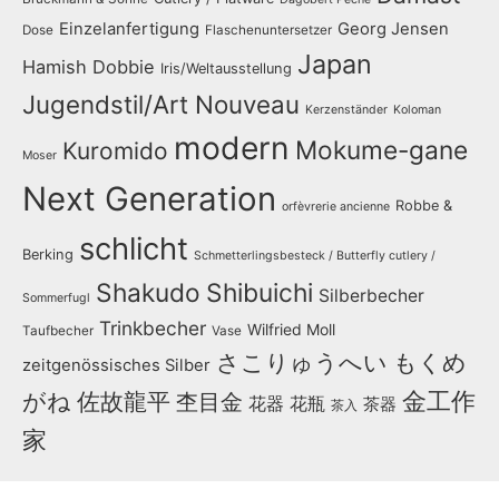
Einzelanfertigung
Georg Jensen
Dose
Flaschenuntersetzer
Japan
Hamish Dobbie
Iris/Weltausstellung
Jugendstil/Art Nouveau
Kerzenständer
Koloman
modern
Mokume-gane
Kuromido
Moser
Next Generation
Robbe &
orfèvrerie ancienne
schlicht
Berking
Schmetterlingsbesteck / Butterfly cutlery /
Shakudo
Shibuichi
Silberbecher
Sommerfugl
Trinkbecher
Wilfried Moll
Taufbecher
Vase
さこりゅうへい
もくめ
zeitgenössisches Silber
金工作
がね
佐故龍平
杢目金
花器
花瓶
茶器
茶入
家