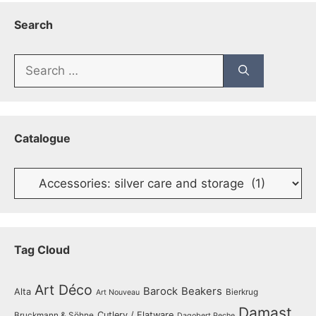
Search
Search
for:
Catalogue
Catalogue
Tag Cloud
Art Déco
Barock
Beakers
Alta
Bierkrug
Art Nouveau
Damast
Cutlery / Flatware
Bruckmann & Söhne
Dagobert Peche