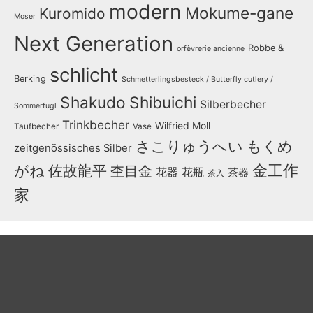
modern
Mokume-gane
Kuromido
Moser
Next Generation
Robbe &
orfèvrerie ancienne
schlicht
Berking
Schmetterlingsbesteck / Butterfly cutlery /
Shakudo
Shibuichi
Silberbecher
Sommerfugl
Trinkbecher
Wilfried Moll
Taufbecher
Vase
さこりゅうへい
もくめ
zeitgenössisches Silber
金工作
がね
佐故龍平
杢目金
花器
花瓶
茶器
茶入
家