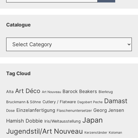
Catalogue
Catalogue
Tag Cloud
Art Déco
Barock
Beakers
Alta
Bierkrug
Art Nouveau
Damast
Cutlery / Flatware
Bruckmann & Söhne
Dagobert Peche
Einzelanfertigung
Georg Jensen
Dose
Flaschenuntersetzer
Japan
Hamish Dobbie
Iris/Weltausstellung
Jugendstil/Art Nouveau
Kerzenständer
Koloman