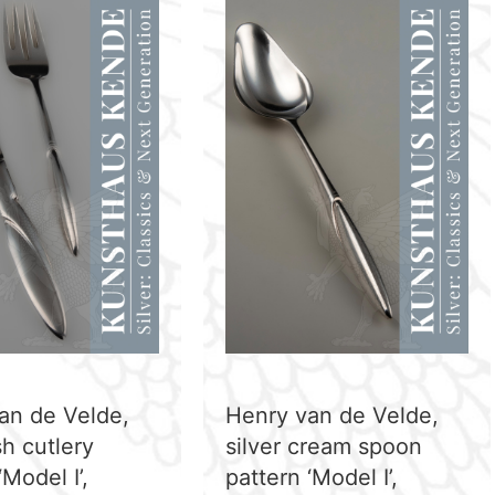
an de Velde,
Henry van de Velde,
ish cutlery
silver cream spoon
‘Model I’,
pattern ‘Model I’,