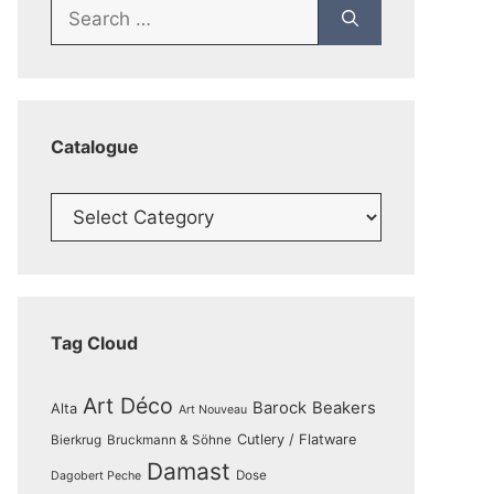
Search
for:
Catalogue
Catalogue
Tag Cloud
Art Déco
Barock
Beakers
Alta
Art Nouveau
Cutlery / Flatware
Bierkrug
Bruckmann & Söhne
Damast
Dose
Dagobert Peche