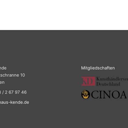
nde
Mitgliedschaften
tschranne 10
en
 / 2 67 97 46
haus-kende.de