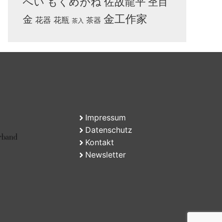
へい
もくめがね
佐故龍平
杢目
金工作家
金
花器
花瓶
茶器
茶入
Impressum
Datenschutz
Kontakt
Newsletter