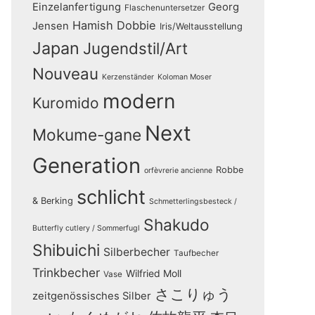
Einzelanfertigung
Georg
Flaschenuntersetzer
Hamish Dobbie
Jensen
Iris/Weltausstellung
Japan
Jugendstil/Art
Nouveau
Kerzenständer
Koloman Moser
modern
Kuromido
Next
Mokume-gane
Generation
Robbe
orfèvrerie ancienne
schlicht
& Berking
Schmetterlingsbesteck /
Shakudo
Butterfly cutlery / Sommerfugl
Shibuichi
Silberbecher
Taufbecher
Trinkbecher
Wilfried Moll
Vase
さこりゅう
zeitgenössisches Silber