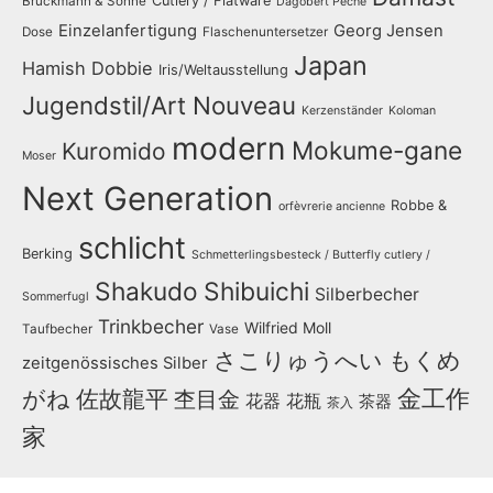
Cutlery / Flatware
Bruckmann & Söhne
Dagobert Peche
Einzelanfertigung
Georg Jensen
Dose
Flaschenuntersetzer
Japan
Hamish Dobbie
Iris/Weltausstellung
Jugendstil/Art Nouveau
Kerzenständer
Koloman
modern
Mokume-gane
Kuromido
Moser
Next Generation
Robbe &
orfèvrerie ancienne
schlicht
Berking
Schmetterlingsbesteck / Butterfly cutlery /
Shakudo
Shibuichi
Silberbecher
Sommerfugl
Trinkbecher
Wilfried Moll
Taufbecher
Vase
さこりゅうへい
もくめ
zeitgenössisches Silber
金工作
がね
佐故龍平
杢目金
花器
花瓶
茶器
茶入
家