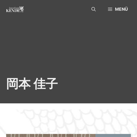
Skip
MENÜ
to
content
岡本 佳子