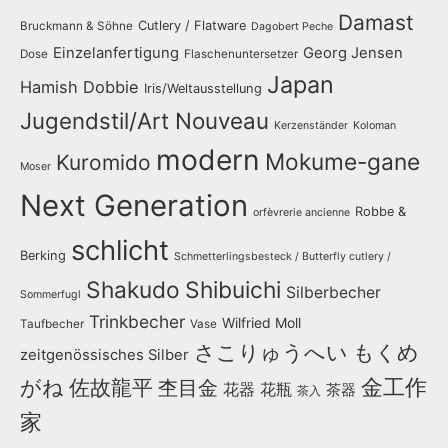
Damast
Cutlery / Flatware
Bruckmann & Söhne
Dagobert Peche
Einzelanfertigung
Georg Jensen
Dose
Flaschenuntersetzer
Japan
Hamish Dobbie
Iris/Weltausstellung
Jugendstil/Art Nouveau
Kerzenständer
Koloman
modern
Mokume-gane
Kuromido
Moser
Next Generation
Robbe &
orfèvrerie ancienne
schlicht
Berking
Schmetterlingsbesteck / Butterfly cutlery /
Shakudo
Shibuichi
Silberbecher
Sommerfugl
Trinkbecher
Wilfried Moll
Taufbecher
Vase
さこりゅうへい
もくめ
zeitgenössisches Silber
金工作
がね
佐故龍平
杢目金
花器
花瓶
茶器
茶入
家