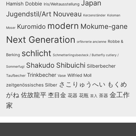
Japan
Hamish Dobbie
Iris/Weltausstellung
Jugendstil/Art Nouveau
Kerzenständer
Koloman
modern
Mokume-gane
Kuromido
Moser
Next Generation
Robbe &
orfèvrerie ancienne
schlicht
Berking
Schmetterlingsbesteck / Butterfly cutlery /
Shakudo
Shibuichi
Silberbecher
Sommerfugl
Trinkbecher
Wilfried Moll
Taufbecher
Vase
さこりゅうへい
もくめ
zeitgenössisches Silber
金工作
がね
佐故龍平
杢目金
花器
花瓶
茶器
茶入
家