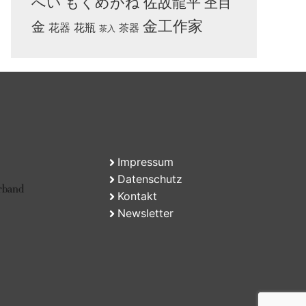
へい
もくめがね
佐故龍平
杢目
金工作家
金
花器
花瓶
茶器
茶入
Impressum
Datenschutz
Kontakt
Newsletter