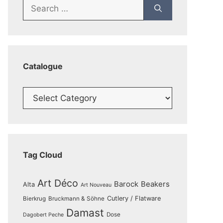
Search
for:
Catalogue
Catalogue
Tag Cloud
Art Déco
Barock
Beakers
Alta
Art Nouveau
Cutlery / Flatware
Bierkrug
Bruckmann & Söhne
Damast
Dose
Dagobert Peche