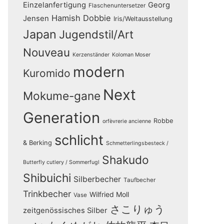
Einzelanfertigung
Georg
Flaschenuntersetzer
Hamish Dobbie
Jensen
Iris/Weltausstellung
Japan
Jugendstil/Art
Nouveau
Kerzenständer
Koloman Moser
modern
Kuromido
Next
Mokume-gane
Generation
Robbe
orfèvrerie ancienne
schlicht
& Berking
Schmetterlingsbesteck /
Shakudo
Butterfly cutlery / Sommerfugl
Shibuichi
Silberbecher
Taufbecher
Trinkbecher
Wilfried Moll
Vase
さこりゅう
zeitgenössisches Silber