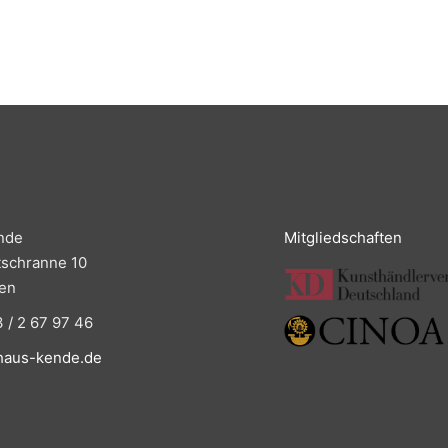
nde
Mitgliedschaften
tschranne 10
en
 / 2 67 97 46
haus-kende.de