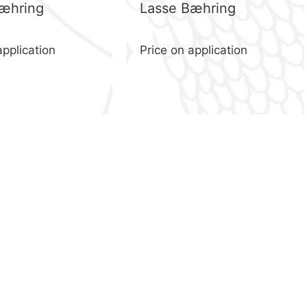
æhring
Lasse Bæhring
application
Price on application