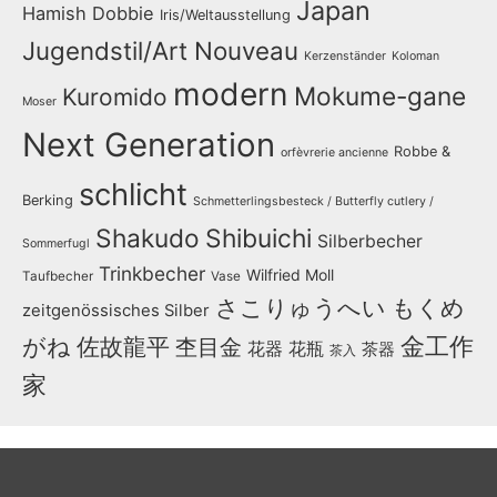
Japan
Hamish Dobbie
Iris/Weltausstellung
Jugendstil/Art Nouveau
Kerzenständer
Koloman
modern
Mokume-gane
Kuromido
Moser
Next Generation
Robbe &
orfèvrerie ancienne
schlicht
Berking
Schmetterlingsbesteck / Butterfly cutlery /
Shakudo
Shibuichi
Silberbecher
Sommerfugl
Trinkbecher
Wilfried Moll
Taufbecher
Vase
さこりゅうへい
もくめ
zeitgenössisches Silber
金工作
がね
佐故龍平
杢目金
花器
花瓶
茶器
茶入
家