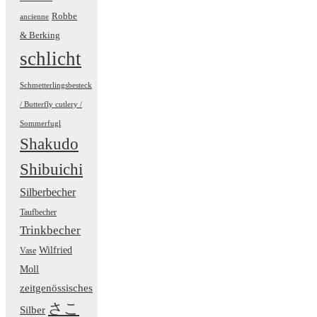
Robbe
ancienne
& Berking
schlicht
Schmetterlingsbesteck
/ Butterfly cutlery /
Sommerfugl
Shakudo
Shibuichi
Silberbecher
Taufbecher
Trinkbecher
Wilfried
Vase
Moll
zeitgenössisches
さこ
Silber