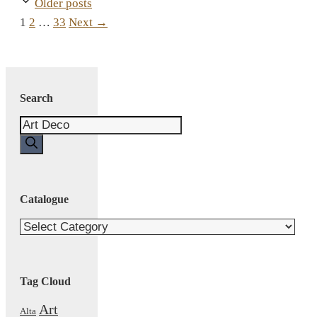
Older posts
Page
Page
Page
1
2
…
33
Next
→
Search
Search
for:
Catalogue
Catalogue
Tag Cloud
Art
Alta