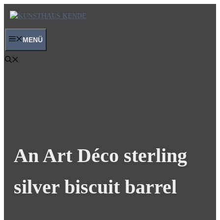
Skip
to
content
MENÜ
An Art Déco sterling
silver biscuit barrel