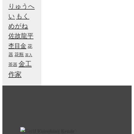
りゅうへ
い
もく
めがね
佐故龍平
杢目金
花
器
花瓶
茶入
金工
茶器
作家