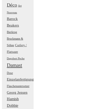
Déco
Art
Nouveau
Barock
Beakers
Bierkrug
Bruckmann &
Cutlery /
Söhne
Flatware
Dagobert Peche
Damast
Dose
Einzelanfertigung
Flaschenuntersetzer
Georg Jensen
Hamish
Dobbie